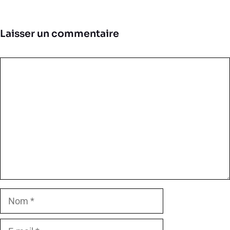
Laisser un commentaire
Commentaire
Nom
E-