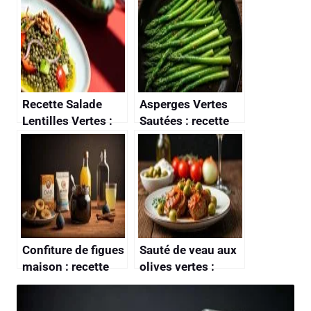
Recette Salade
Asperges Vertes
Lentilles Vertes :
Sautées : recette
saveurs et
Facile et Rapide
Simplicité
Confiture de figues
Sauté de veau aux
maison : recette
olives vertes :
facile et rapide
recette savoureuse
et facile