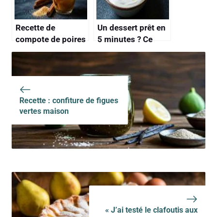
Recette de
Un dessert prêt en
compote de poires
5 minutes ? Ce
simple et
yaourt grec avec
savoureuse
des noix, du miel
et des figues
fraîches est un
délice
Recette : confiture de figues
vertes maison
« J’ai testé le clafoutis aux