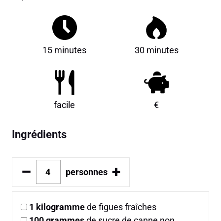
15 minutes
30 minutes
facile
€
Ingrédients
–
+
personnes
1
kilogramme
de figues fraîches
100
grammes
de sucre de canne non