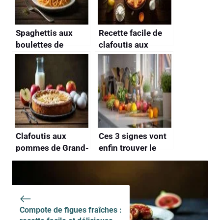
Spaghettis aux
Recette facile de
boulettes de
clafoutis aux
viande : recette de
poires
La Belle et le
Clochard
Clafoutis aux
Ces 3 signes vont
pommes de Grand-
enfin trouver le
Mère : recette
succès en cuisine :
Traditionnelle
les experts
révèlent pourquoi
Compote de figues fraîches :