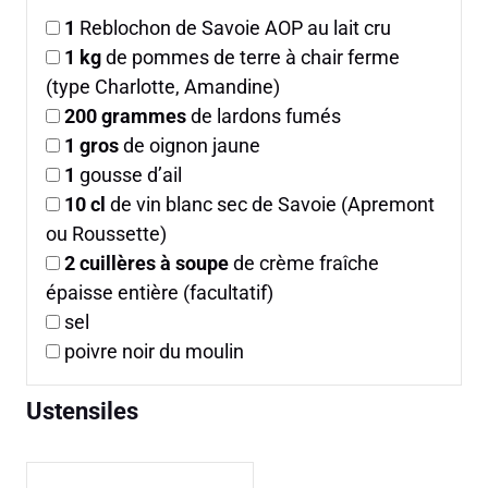
1
Reblochon de Savoie AOP au lait cru
1
kg
de pommes de terre à chair ferme
(type Charlotte, Amandine)
200
grammes
de lardons fumés
1
gros
de oignon jaune
1
gousse d’ail
10
cl
de vin blanc sec de Savoie (Apremont
ou Roussette)
2
cuillères à soupe
de crème fraîche
épaisse entière (facultatif)
sel
poivre noir du moulin
Ustensiles