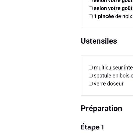
selon votre goût
selon votre goût
1
pincée
de noix
Ustensiles
multicuiseur int
spatule en bois o
verre doseur
Préparation
Étape 1