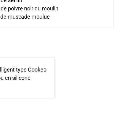
de sel fin
de poivre noir du moulin
 de muscade moulue
elligent type Cookeo
u en silicone