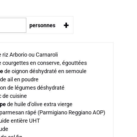
+
personnes
 riz Arborio ou Carnaroli
 courgettes en conserve, égouttées
pe
de oignon déshydraté en semoule
de ail en poudre
lon de légumes déshydraté
c de cuisine
upe
de huile d’olive extra vierge
parmesan râpé (Parmigiano Reggiano AOP)
uide entière UHT
ude