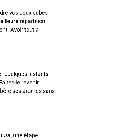
udre vos deux cubes
illeure répartition
nt. Avoir tout à
r quelques instants.
Faites-le revenir
libère ses arômes sans
atura
, une étape