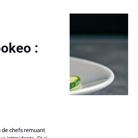
ookeo :
e
es de chefs remuant