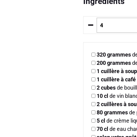
Ingrédients
–
320
grammes
de
200
grammes
de
1
cuillère à sou
1
cuillère à café
2
cubes
de bouil
10
cl
de vin blan
2
cuillères à so
80
grammes
de 
5
cl
de crème liq
70
cl
de eau cha