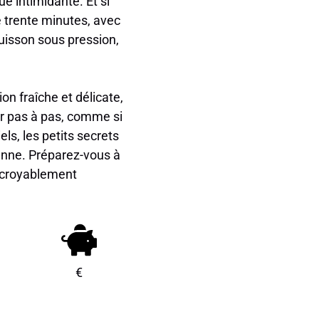
e intimidante. Et si
 trente minutes, avec
uisson sous pression,
ion fraîche et délicate,
r pas à pas, comme si
ls, les petits secrets
enne. Préparez-vous à
 incroyablement
€