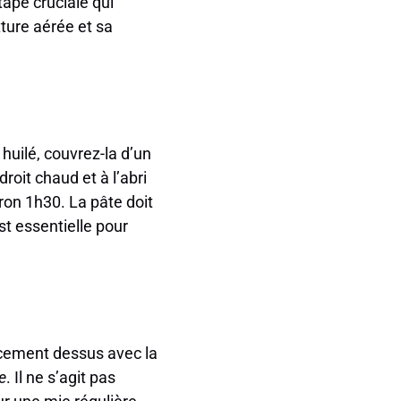
tape cruciale qui
xture aérée et sa
huilé, couvrez-la d’un
roit chaud et à l’abri
ron 1h30. La pâte doit
est essentielle pour
oucement dessus avec la
e
. Il ne s’agit pas