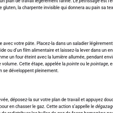
un plan de travail légèrement fariné. Le
pétrissage
est l’é
 gluten, la charpente invisible qui donnera au pain sa te
 avec votre pâte. Placez-la dans un saladier légèrement 
e ou d’un film alimentaire et laissez-la lever dans un end
mme un four éteint avec la lumière allumée, pendant envi
e volume. Cette étape, appelée la
pointe
ou le
pointage
, 
n se développent pleinement.
levée, déposez-la sur votre plan de travail et appuyez d
our en chasser le gaz. Cette action s’appelle le
dégazag