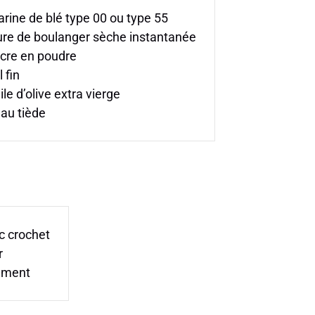
arine de blé type 00 ou type 55
ure de boulanger sèche instantanée
cre en poudre
 fin
le d’olive extra vierge
au tiède
ec crochet
r
sement