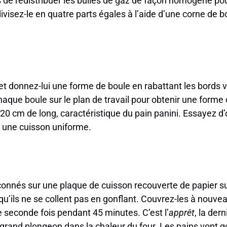
s de redistribuer les bulles de gaz de façon homogène po
ivisez-le en quatre parts égales à l’aide d’une corne de 
 donnez-lui une forme de boule en rabattant les bords ve
aque boule sur le plan de travail pour obtenir une forme
à 20 cm de long, caractéristique du pain panini. Essayez d
r une cuisson uniforme.
nnés sur une plaque de cuisson recouverte de papier sulf
qu’ils ne se collent pas en gonflant. Couvrez-les à nouve
ne seconde fois pendant 45 minutes. C’est l’
apprêt
, la der
grand plongeon dans la chaleur du four. Les pains vont go