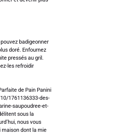
us pouvez badigeonner
plus doré. Enfournez
ite pressés au gril.
ez-les refroidir
Parfaite de Pain Panini
25/10/1761136333-des-
arine-saupoudree-et-
délitent sous la
urd’hui, nous vous
i maison dont la mie