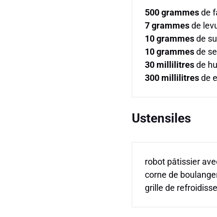
500
grammes
de f
7
grammes
de lev
10
grammes
de su
10
grammes
de sel
30
millilitres
de hui
300
millilitres
de e
Ustensiles
robot pâtissier av
corne de boulange
grille de refroidis