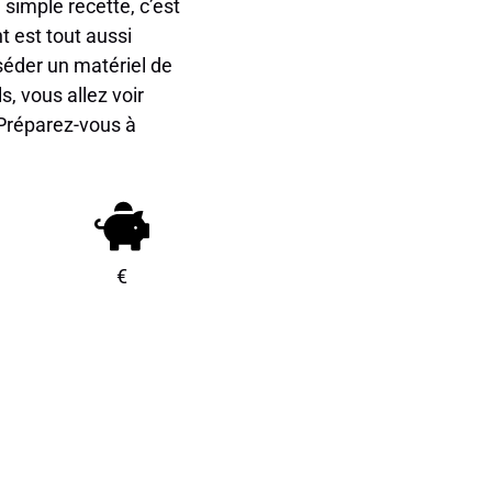
 simple recette, c’est
t est tout aussi
séder un matériel de
, vous allez voir
Préparez-vous à
€