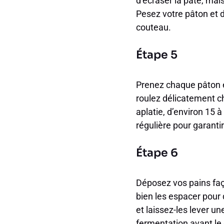
d’écraser la pâte, mai
Pesez votre pâton et d
couteau.
Étape 5
Prenez chaque pâton et
roulez délicatement ch
aplatie, d’environ 15 
régulière pour garanti
Étape 6
Déposez vos pains faço
bien les espacer pour 
et laissez-les lever u
fermentation avant le 