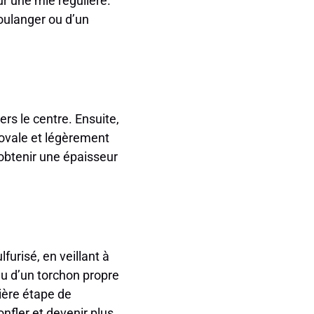
ur une mie régulière.
boulanger ou d’un
rs le centre. Ensuite,
 ovale et légèrement
’obtenir une épaisseur
urisé, en veillant à
au d’un torchon propre
nière étape de
nfler et devenir plus