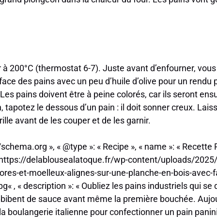
r à 200°C (thermostat 6-7). Juste avant d’enfourner, vo
face des pains avec un peu d’huile d’olive pour un rendu 
es pains doivent être à peine colorés, car ils seront ensu
n, tapotez le dessous d’un pain : il doit sonner creux. Laiss
lle avant de les couper et de les garnir.
//schema.org », « @type »: « Recipe », « name »: « Recette 
« https://delablousealatoque.fr/wp-content/uploads/20
ores-et-moelleux-alignes-sur-une-planche-en-bois-avec-f
« , « description »: « Oubliez les pains industriels qui se 
’imbibent de sauce avant même la première bouchée. Aujo
la boulangerie italienne pour confectionner un pain panin