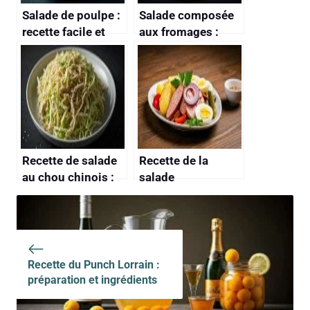
Salade de poulpe :
Salade composée
recette facile et
aux fromages :
délicieuse
recette savoureuse
et facile
Recette de salade
Recette de la
au chou chinois :
salade
fraîcheur et
strasbourgeoise :
saveurs garantis
un délice alsacien
Recette du Punch Lorrain :
préparation et ingrédients