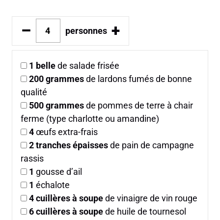
–
+
personnes
1
belle
de salade frisée
200
grammes
de lardons fumés de bonne
qualité
500
grammes
de pommes de terre à chair
ferme (type charlotte ou amandine)
4
œufs extra-frais
2
tranches épaisses
de pain de campagne
rassis
1
gousse d’ail
1
échalote
4
cuillères à soupe
de vinaigre de vin rouge
6
cuillères à soupe
de huile de tournesol