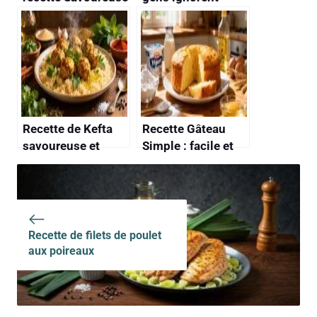
et Facile à Réaliser
qu’on peut faire du
« beurre » de
cacahuètes
maison en 5
minutes
Recette de Kefta
Recette Gâteau
savoureuse et
Simple : facile et
facile à réaliser
Rapide à Réaliser
Recette de filets de poulet
aux poireaux