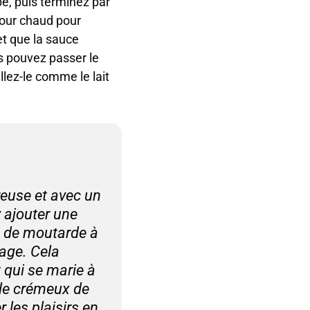
pé, puis terminez par
four chaud pour
et que la sauce
s pouvez passer le
llez-le comme le lait
euse et avec un
y ajouter une
u de moutarde à
age. Cela
 qui se marie à
 le crémeux de
 les plaisirs en