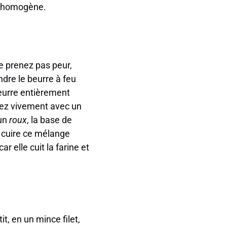
on homogène.
e prenez pas peur,
ndre le beurre à feu
beurre entièrement
ngez vivement avec un
 un
roux
, la base de
 cuire ce mélange
 elle cuit la farine et
it, en un mince filet,