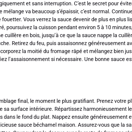
giquement et sans interruption. C’est le secret pour évite
 mélange va beaucoup s’épaissir, c’est normal. Continuez
fouetter. Vous verrez la sauce devenir de plus en plus l
rporé, poursuivez la cuisson pendant environ 5 à 10 minute
cuillère en bois, jusqu’à ce que la sauce nappe la cuillère
uche. Retirez du feu, puis assaisonnez généreusement avec
corporez la moitié du fromage râpé et mélangez bien jusqu
ifiez l’assaisonnement si nécessaire. Une bonne sauce es
mblage final, le moment le plus gratifiant. Prenez votre pl
te sa surface intérieure. Répartissez harmonieusement le
es dans le fond du plat. Nappez ensuite généreusement 
licieuse sauce béchamel maison. Assurez-vous que la sauc