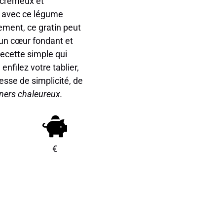
, crémeux et
le avec ce légume
ement, ce gratin peut
 un cœur fondant et
recette simple qui
 enfilez votre tablier,
esse de simplicité, de
îners chaleureux.
€