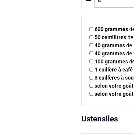
–
600
grammes
de
50
centilitres
de 
40
grammes
de 
40
grammes
de 
100
grammes
de
1
cuillère à café
3
cuillères à so
selon votre goût
selon votre goût
Ustensiles