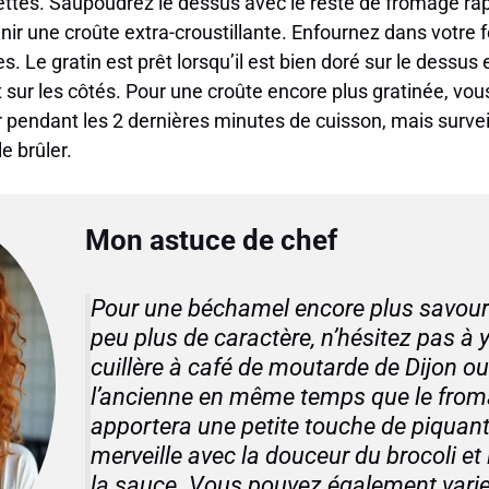
rettes. Saupoudrez le dessus avec le reste de fromage râ
nir une croûte extra-croustillante. Enfournez dans votre 
. Le gratin est prêt lorsqu’il est bien doré sur le dessus 
sur les côtés. Pour une croûte encore plus gratinée, vou
our pendant les 2 dernières minutes de cuisson, mais survei
e brûler.
Mon astuce de chef
Pour une béchamel encore plus savour
peu plus de caractère, n’hésitez pas à 
cuillère à café de moutarde de Dijon o
l’ancienne en même temps que le from
apportera une petite touche de piquant
merveille avec la douceur du brocoli et
la sauce. Vous pouvez également varier