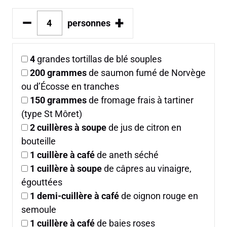
–
+
personnes
4
grandes tortillas de blé souples
200
grammes
de saumon fumé de Norvège
ou d’Écosse en tranches
150
grammes
de fromage frais à tartiner
(type St Môret)
2
cuillères à soupe
de jus de citron en
bouteille
1
cuillère à café
de aneth séché
1
cuillère à soupe
de câpres au vinaigre,
égouttées
1
demi-cuillère à café
de oignon rouge en
semoule
1
cuillère à café
de baies roses