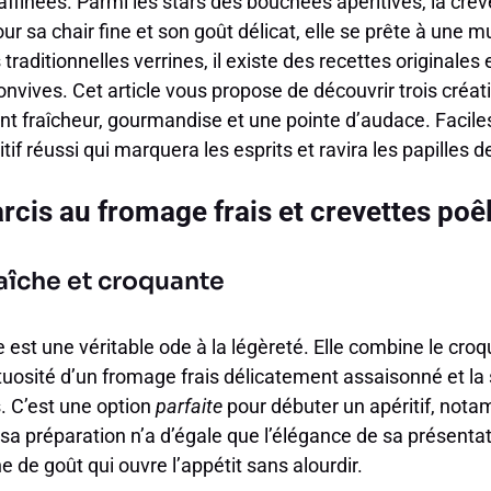
affinées. Parmi les stars des bouchées apéritives, la cre
r sa chair fine et son goût délicat, elle se prête à une m
traditionnelles verrines, il existe des recettes originales 
nvives. Cet article vous propose de découvrir trois créat
ient fraîcheur, gourmandise et une pointe d’audace. Faciles
if réussi qui marquera les esprits et ravira les papilles de
cis au fromage frais et crevettes poê
aîche et croquante
 est une véritable ode à la légèreté. Elle combine le croq
uosité d’un fromage frais délicatement assaisonné et la
s. C’est une option
parfaite
pour débuter un apéritif, not
e sa préparation n’a d’égale que l’élégance de sa présentat
e de goût qui ouvre l’appétit sans alourdir.