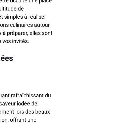
vette occupe une place
ultitude de
et simples à réaliser
ions culinaires autour
 à préparer, elles sont
 vos invités.
lées
uant rafraîchissant du
 saveur iodée de
amment lors des beaux
ion, offrant une