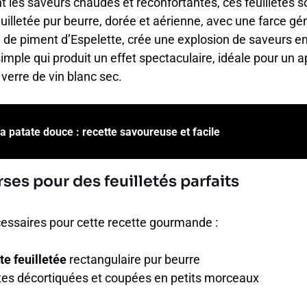
t les saveurs chaudes et réconfortantes, ces feuilletés s
feuilletée pur beurre, dorée et aérienne, avec une farce g
e de piment d’Espelette, crée une explosion de saveurs e
imple qui produit un effet spectaculaire, idéale pour un ap
erre de vin blanc sec.
la patate douce : recette savoureuse et facile
rses pour des feuilletés parfaits
cessaires pour cette recette gourmande :
te feuilletée
rectangulaire pur beurre
tes décortiquées et coupées en petits morceaux