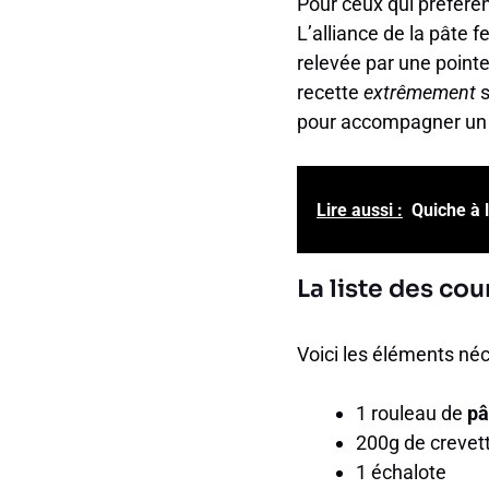
Pour ceux qui préfèren
L’alliance de la pâte 
relevée par une point
recette
extrêmement
s
pour accompagner un v
Lire aussi :
Quiche à 
La liste des cou
Voici les éléments né
1 rouleau de
pâ
200g de crevet
1 échalote