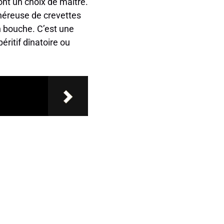
ont un choix de maître.
énéreuse de crevettes
n bouche. C’est une
éritif dînatoire ou