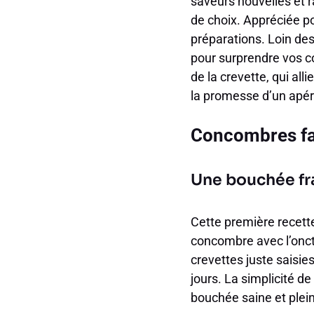
saveurs nouvelles et r
de choix. Appréciée pou
préparations. Loin des 
pour surprendre vos co
de la crevette, qui all
la promesse d’un apérit
Concombres far
Une bouchée fr
Cette première recette
concombre avec l’onct
crevettes juste saisie
jours. La simplicité d
bouchée saine et plein