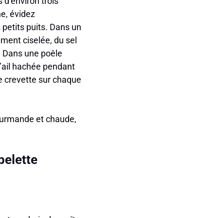
d’environ trois
ne, évidez
 petits puits. Dans un
nement ciselée, du sel
. Dans une poêle
 d’ail hachée pendant
e crevette sur chaque
gourmande et chaude,
pelette