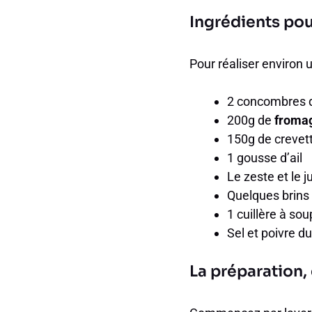
Ingrédients pou
Pour réaliser environ
2 concombres 
200g de
fromag
150g de crevett
1 gousse d’ail
Le zeste et le j
Quelques brins 
1 cuillère à sou
Sel et poivre d
La préparation,