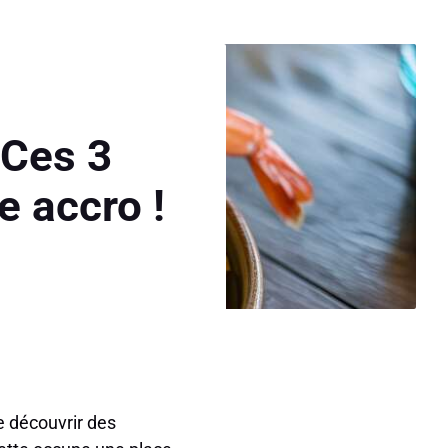
 Ces 3
e accro !
re découvrir des