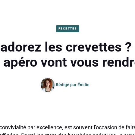
RECETTES
adorez les crevettes ?
 apéro vont vous rendr
Rédigé par
Émilie
convivialité par excellence, est souvent l’occasion de fai