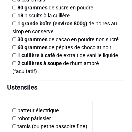
80
grammes
de sucre en poudre
18
biscuits à la cuillère
1
grande boîte (environ 800g)
de poires au
sirop en conserve
30
grammes
de cacao en poudre non sucré
60
grammes
de pépites de chocolat noir
1
cuillère à café
de extrait de vanille liquide
2
cuillères à soupe
de rhum ambré
(facultatif)
Ustensiles
batteur électrique
robot pâtissier
tamis (ou petite passoire fine)