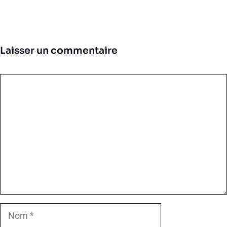
Laisser un commentaire
Commentaire
Nom