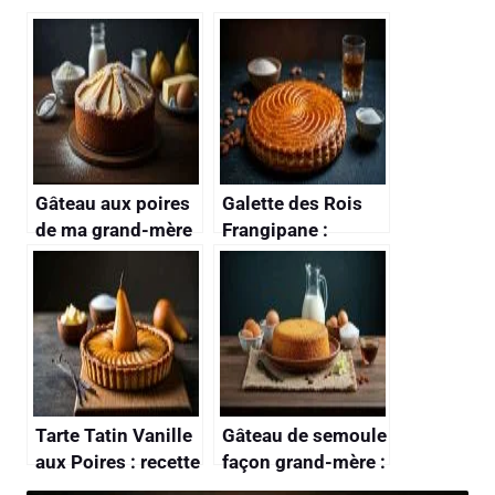
Gâteau aux poires
Galette des Rois
de ma grand-mère
Frangipane :
: recette facile et
recette
savoureuse
Traditionnelle de
Ma Grand-Mère
Tarte Tatin Vanille
Gâteau de semoule
aux Poires : recette
façon grand-mère :
de Grand-Mère
recette