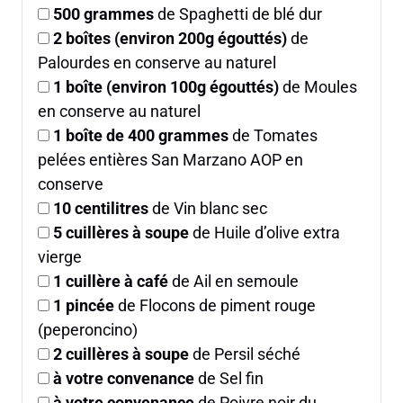
500
grammes
de Spaghetti de blé dur
2
boîtes (environ 200g égouttés)
de
Palourdes en conserve au naturel
1
boîte (environ 100g égouttés)
de Moules
en conserve au naturel
1
boîte de 400 grammes
de Tomates
pelées entières San Marzano AOP en
conserve
10
centilitres
de Vin blanc sec
5
cuillères à soupe
de Huile d’olive extra
vierge
1
cuillère à café
de Ail en semoule
1
pincée
de Flocons de piment rouge
(peperoncino)
2
cuillères à soupe
de Persil séché
à votre convenance
de Sel fin
à votre convenance
de Poivre noir du