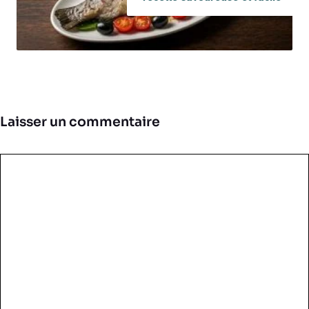
Laisser un commentaire
Commentaire