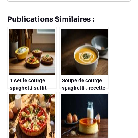
Publications Similaires :
1 seule courge
Soupe de courge
spaghetti suffit
spaghetti : recette
pour préparer ces 3
savoureuse étape
recettes
par étape
bluffantes,
économiques et
rapides pour la
semaine