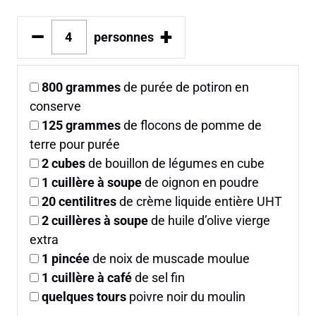
–
+
personnes
800
grammes
de purée de potiron en
conserve
125
grammes
de flocons de pomme de
terre pour purée
2
cubes
de bouillon de légumes en cube
1
cuillère à soupe
de oignon en poudre
20
centilitres
de crème liquide entière UHT
2
cuillères à soupe
de huile d’olive vierge
extra
1
pincée
de noix de muscade moulue
1
cuillère à café
de sel fin
quelques tours
poivre noir du moulin