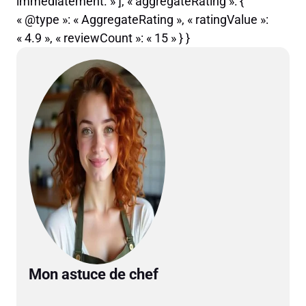
immédiatement. » ], « aggregateRating »: {
« @type »: « AggregateRating », « ratingValue »:
« 4.9 », « reviewCount »: « 15 » } }
Mon astuce de chef