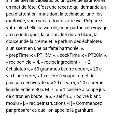
simple filet de cabillaud ou un pavé de saumon en
un met de fête. C’est une recette qui demande un
peu d’attention, mais dont la technique, une fois
maîtrisée, vous servira toute votre vie. Préparez
votre plus belle casserole, nous partons en voyage
au cœur du goût, là où l’acidité du vin blanc, la
douceur de la crème et le parfum des échalotes
s’unissent en une parfaite harmonie. »,
« prepTime »: « PT15M », « cookTime »: « PT20M »,
« recipeYield »: 4, « recipeIngredient »: [ « 2
échalotes », « 50 grammes beurre doux », « 20 cl
vin blanc sec », « 1 cuillère à soupe fumet de
poisson déshydraté », « 20 cl eau », « 20 cl crème
liquide entière 30% M.G. », « 1 cuillère à soupe jus
de citron en bouteille », « sel fin », « poivre blanc
moulu » ], « recipeInstructions »: [ « Commencez
par préparer ce que l’on appelle la garniture