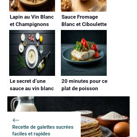
Lapin au Vin Blanc
Sauce Fromage
et Champignons
Blanc et Ciboulette
de Paris : recette
: recette Facile
Savoureuse
Le secret d’une
20 minutes pour ce
sauce au vin blanc
plat de poisson
pour poisson qui
blanc à la sauce
soit légère et
vierge, un
parfumée
concentré de
fraîcheur
Recette de galettes sucrées
faciles et rapides