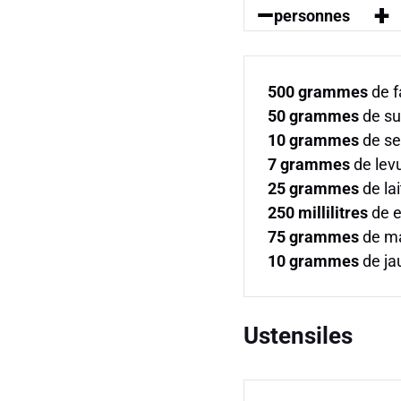
–
+
personnes
500
grammes
de f
50
grammes
de su
10
grammes
de sel
7
grammes
de lev
25
grammes
de lai
250
millilitres
de e
75
grammes
de ma
10
grammes
de ja
Ustensiles