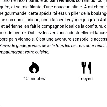
t l’arôme incomparable du
pain viennois
sortant du four,
aquée, et sa mie filante d’une douceur infinie. À mi-chemin
che gourmande, cette spécialité est un pilier de la boulang
me son nom l’indique, nous fassent voyager jusqu’en Autr
 et aérienne, en fait le compagnon idéal de la confiture, d
ix de beurre. Oubliez les versions industrielles et lance
opre pain viennois. C’est une aventure sensorielle acces
Suivez le guide, je vous dévoile tous les secrets pour réuss
 embaumeront votre cuisine.
15 minutes
moyen