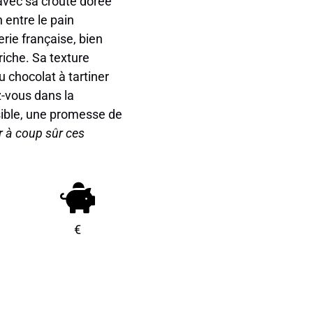
 avec sa croûte dorée
 entre le pain
erie française, bien
iche. Sa texture
u chocolat à tartiner
z-vous dans la
sible, une promesse de
ir à coup sûr ces
€