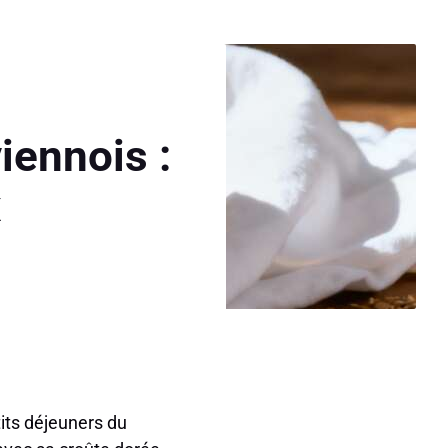
iennois :
x
tits déjeuners du