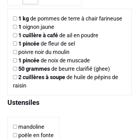
1
kg
de pommes de terre à chair farineuse
1
oignon jaune
1
cuillère à café
de ail en poudre
1
pincée
de fleur de sel
poivre noir du moulin
1
pincée
de noix de muscade
50
grammes
de beurre clarifié (ghee)
2
cuillères à soupe
de huile de pépins de
raisin
Ustensiles
mandoline
poêle en fonte