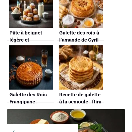
Pâte à beignet
Galette des rois à
légère et
l’amande de Cyril
croustillante : la
Lignac : recette
recette facile
facile et
savoureuse
Galette des Rois
Recette de galette
Frangipane :
à la semoule : ftira,
recette
pain algérien
Traditionnelle de
traditionnel
Ma Grand-Mère