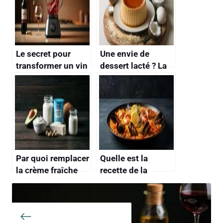
Le secret pour
Une envie de
transformer un vin
dessert lacté ? La
rouge bas de
recette du « flan
gamme en un
coco » antillais, un
nectar plus
voyage express
agréable : un
passage express
au blender
Par quoi remplacer
Quelle est la
la crème fraîche
recette de la
dans une recette ?
véritable paella
valenciana ?