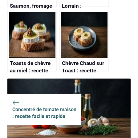
Saumon, fromage
Lorrain :
et Herbes : délice
préparation et
Simple et Rapide
ingrédients
Toasts de chèvre
Chèvre Chaud sur
au miel : recette
Toast : recette
gourmande
Facile et
Savoureuse
Concentré de tomate maison
: recette facile et rapide