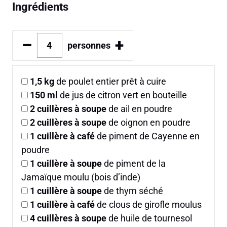
Ingrédients
–
+
personnes
1,5
kg
de poulet entier prêt à cuire
150
ml
de jus de citron vert en bouteille
2
cuillères à soupe
de ail en poudre
2
cuillères à soupe
de oignon en poudre
1
cuillère à café
de piment de Cayenne en
poudre
1
cuillère à soupe
de piment de la
Jamaïque moulu (bois d’inde)
1
cuillère à soupe
de thym séché
1
cuillère à café
de clous de girofle moulus
4
cuillères à soupe
de huile de tournesol