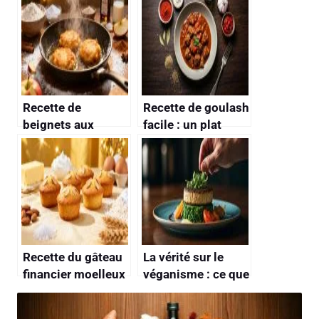
Recette de
Recette de goulash
beignets aux
facile : un plat
pommes à la poêle
traditionnel
: facile et délicieux
savoureux
Recette du gâteau
La vérité sur le
financier moelleux
véganisme : ce que
et délicieux
les chefs font pour
rendre leurs plats