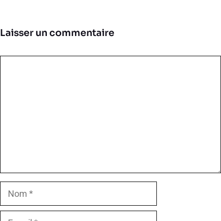
Laisser un commentaire
Commentaire
Nom
E-