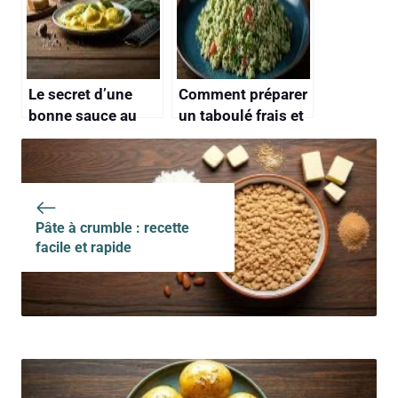
Le secret d’une
Comment préparer
bonne sauce au
un taboulé frais et
beurre et à la
savoureux ?
sauge,
l’accompagnement
parfait pour des
raviolis frais
Pâte à crumble : recette
facile et rapide