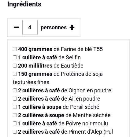
Ingrédients
–
+
personnes
400
grammes
de Farine de blé T55
1
cuillère à café
de Sel fin
200
millilitres
de Eau tiède
150
grammes
de Protéines de soja
texturées fines
2
cuillères à café
de Oignon en poudre
2
cuillères à café
de Ail en poudre
1
cuillère à soupe
de Persil séché
2
cuillères à soupe
de Menthe séchée
1
cuillère à café
de Poivre noir moulu
2
cuillères à café
de Piment d’Alep (Pul