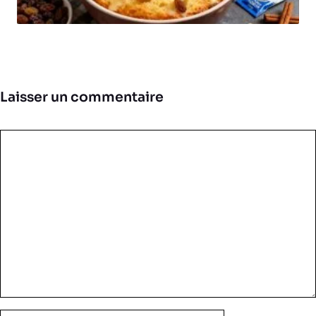
Laisser un commentaire
Commentaire