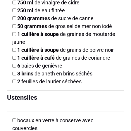
750
ml
de vinaigre de cidre
250
ml
de eau filtrée
200
grammes
de sucre de canne
50
grammes
de gros sel de mer non iodé
1
cuillère à soupe
de graines de moutarde
jaune
1
cuillère à soupe
de grains de poivre noir
1
cuillère à café
de graines de coriandre
6
baies de genièvre
3
brins
de aneth en brins séchés
2
feuilles de laurier séchées
Ustensiles
bocaux en verre à conserve avec
couvercles