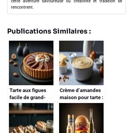
cette aventure savoureuse où créativité et tradition se
rencontrent.
Publications Similaires :
Tarte aux figues
Crème d’amandes
facile de grand-
maison pour tarte :
mère : recette
recette facile et
maison
rapide