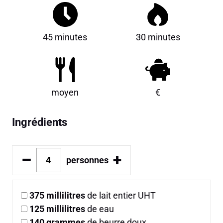
45 minutes
30 minutes
moyen
€
Ingrédients
–
+
personnes
375
millilitres
de lait entier UHT
125
millilitres
de eau
140
grammes
de beurre doux