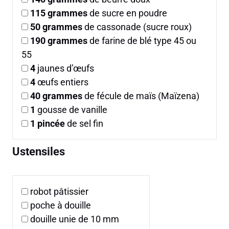
115
grammes
de sucre en poudre
50
grammes
de cassonade (sucre roux)
190
grammes
de farine de blé type 45 ou
55
4
jaunes d’œufs
4
œufs entiers
40
grammes
de fécule de maïs (Maïzena)
1
gousse de vanille
1
pincée
de sel fin
Ustensiles
robot pâtissier
poche à douille
douille unie de 10 mm