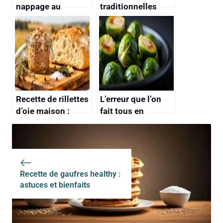
nappage au
traditionnelles
chocolat maison :
maison : conseils
astuces et conseils
et astuces
Recette de rillettes
L’erreur que l’on
d’oie maison :
fait tous en
astuces et conseils
préparant des
choux de Bruxelles
et qui leur donne
ce goût amer si
détesté
Recette de gaufres healthy :
astuces et bienfaits