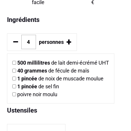
facile
€
Ingrédients
–
+
personnes
500
millilitres
de lait demi-écrémé UHT
40
grammes
de fécule de maïs
1
pincée
de noix de muscade moulue
1
pincée
de sel fin
poivre noir moulu
Ustensiles