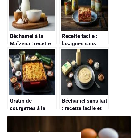
Béchamel à la
Recette facile :
Maïzena : recette
lasagnes sans
Facile et Rapide
béchamel
Gratin de
Béchamel sans lait
courgettes à la
: recette facile et
béchamel : recette
délicieuse
savoureuse et
facile