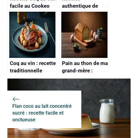
facile au Cookeo
authentique de
sauce bolognaise
de grand-mère
Coq au vin : recette
Pain au thon de ma
traditionnelle
grand-mère :
savoureuse
découvrez la
recette
authentique
Flan coco au lait concentré
sucré : recette facile et
onctueuse