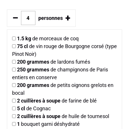
–
+
personnes
1.5
kg
de morceaux de coq
75
cl
de vin rouge de Bourgogne corsé (type
Pinot Noir)
200
grammes
de lardons fumés
250
grammes
de champignons de Paris
entiers en conserve
200
grammes
de petits oignons grelots en
bocal
2
cuillères à soupe
de farine de blé
5
cl
de Cognac
2
cuillères à soupe
de huile de tournesol
1
bouquet garni déshydraté