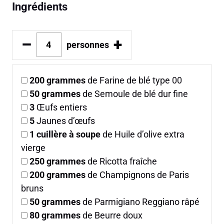
Ingrédients
–
+
personnes
200
grammes
de Farine de blé type 00
50
grammes
de Semoule de blé dur fine
3
Œufs entiers
5
Jaunes d’œufs
1
cuillère à soupe
de Huile d’olive extra
vierge
250
grammes
de Ricotta fraîche
200
grammes
de Champignons de Paris
bruns
50
grammes
de Parmigiano Reggiano râpé
80
grammes
de Beurre doux