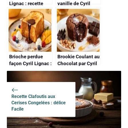
Lignac : recette
vanille de Cyril
Gourmande et
Lignac : recette
Facile
gourmande
Brioche perdue
Brookie Coulant au
façon Cyril Lignac :
Chocolat par Cyril
recette facile et
Lignac : recette
gourmande
Gourmande
Recette Clafoutis aux
Cerises Congelées : délice
Facile