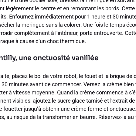
munie d’une douille lisse, dressez la meringue en suivant
nt légèrement le centre et en remontant les bords. Cette 
ruits. Enfournez immédiatement pour 1 heure et 30 minute
écher la meringue sans la colorer. Une fois le temps écou
froidir complètement à l’intérieur, porte entrouverte. Cett
 craque à cause d’un choc thermique.
tilly, une onctuosité vanillée
aite, placez le bol de votre robot, le fouet et la brique de
s 30 minutes avant de commencer. Versez la crème bien fr
ter à vitesse moyenne. Quand la crème commence à s’épa
nent visibles, ajoutez le sucre glace tamisé et l’extrait d
e fouetter jusqu’à obtenir une crème ferme et onctueuse.
s, au risque de la transformer en beurre. Réservez-la au