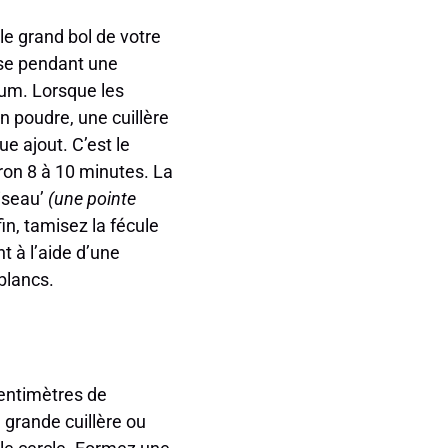
le grand bol de votre
esse pendant une
um. Lorsque les
 poudre, une cuillère
e ajout. C’est le
ron 8 à 10 minutes. La
oiseau’
(une pointe
 fin, tamisez la fécule
t à l’aide d’une
blancs.
centimètres de
 grande cuillère ou