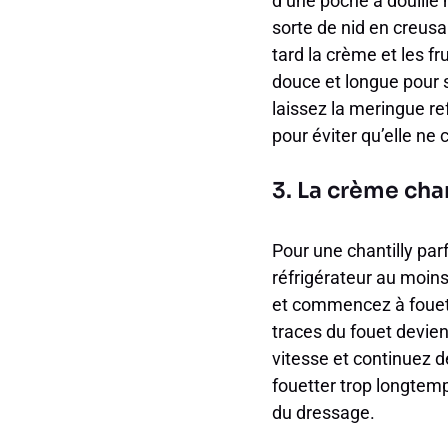
d’une poche à douille 
sorte de nid en creusa
tard la crème et les f
douce et longue pour s
laissez la meringue re
pour éviter qu’elle ne
3. La crème chan
Pour une chantilly parf
réfrigérateur au moin
et commencez à fouet
traces du fouet devien
vitesse et continuez d
fouetter trop longtemp
du dressage.