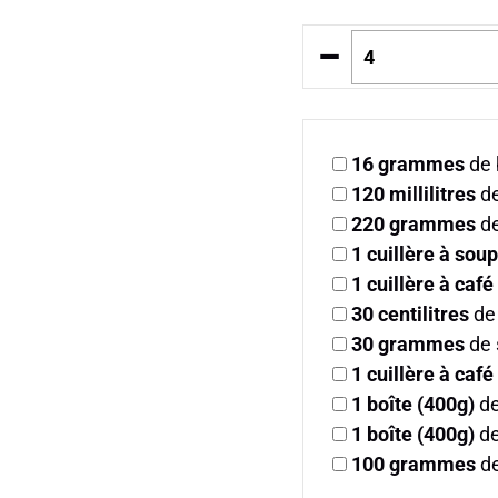
–
16
grammes
de 
120
millilitres
de
220
grammes
de
1
cuillère à sou
1
cuillère à café
30
centilitres
de 
30
grammes
de 
1
cuillère à café
1
boîte (400g)
de
1
boîte (400g)
de
100
grammes
de