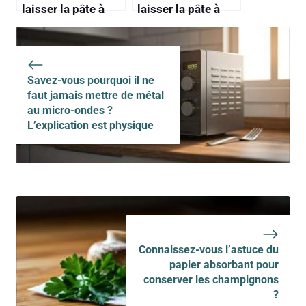
laisser la pâte à
laisser la pâte à
crêpes reposer, qui
pizza « buller » à
est pourtant la clé
température
pour des crêpes
ambiante avant de
plus souples
l’enfourner
Savez-vous pourquoi il ne
faut jamais mettre de métal
au micro-ondes ?
L’explication est physique
Connaissez-vous l’astuce du
papier absorbant pour
conserver les champignons
?