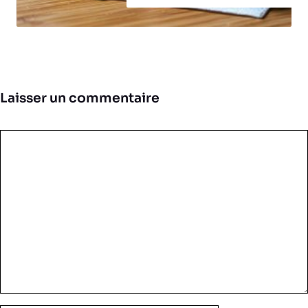
Laisser un commentaire
Commentaire