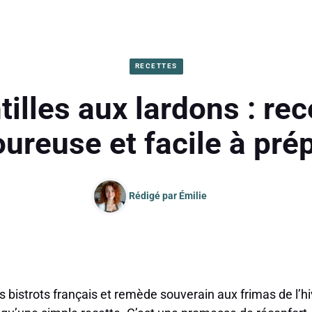
RECETTES
tilles aux lardons : rec
ureuse et facile à pré
Rédigé par
Émilie
bistrots français et remède souverain aux frimas de l’hive