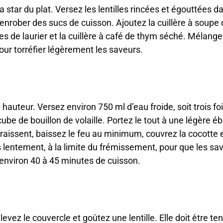
la star du plat. Versez les lentilles rincées et égouttées d
enrober des sucs de cuisson. Ajoutez la cuillère à soupe
les de laurier et la cuillère à café de thym séché. Mélang
ur torréfier légèrement les saveurs.
hauteur. Versez environ 750 ml d’eau froide, soit trois fo
 cube de bouillon de volaille. Portez le tout à une légère éb
raissent, baissez le feu au minimum, couvrez la cocotte 
rès lentement, à la limite du frémissement, pour que les s
nviron 40 à 45 minutes de cuisson.
vez le couvercle et goûtez une lentille. Elle doit être te