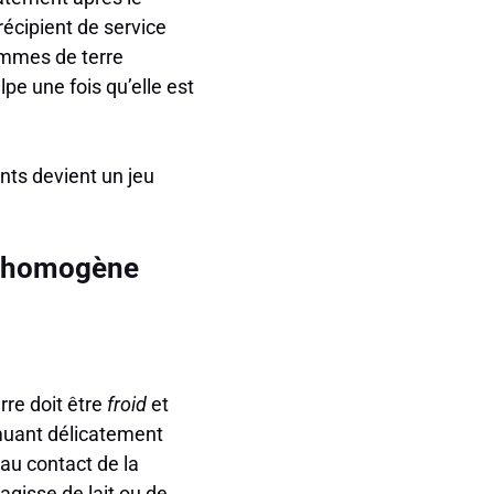
écipient de service
ommes de terre
ulpe une fois qu’elle est
nts devient un jeu
on homogène
rre doit être
froid
et
emuant délicatement
 au contact de la
’agisse de lait ou de