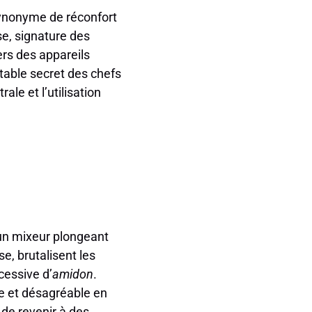
synonyme de réconfort
se, signature des
ers des appareils
itable secret des chefs
le et l’utilisation
’un mixeur plongeant
e, brutalisent les
cessive d’
amidon
.
te et désagréable en
 de revenir à des