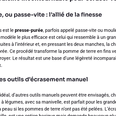
 ou passe-vite : l’allié de la finesse
s est le
presse-purée
, parfois appelé passe-vite ou moul
odèle le plus efficace est celui qui ressemble à un gran
ites à l’intérieur et, en pressant les deux manches, la ch
forée. Ce procédé transforme la pomme de terre en fins ve
royer. Le résultat est une base d’une légèreté incompara
.
s outils d’écrasement manuel
 idéal, d’autres outils manuels peuvent être envisagés, 
n à légumes, avec sa manivelle, est parfait pour les gran
a peau si les pommes de terre n’ont pas été pelées. L’écr
rille, est une option basique mais demande beaucoup plus