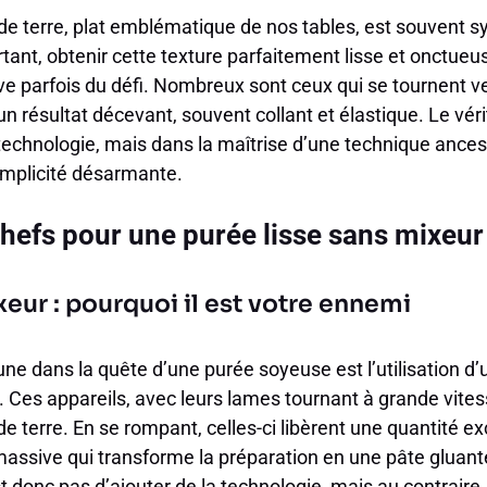
 terre, plat emblématique de nos tables, est souvent 
urtant, obtenir cette texture parfaitement lisse et onctueu
ve parfois du défi. Nombreux sont ceux qui se tournent v
un résultat décevant, souvent collant et élastique. Le vér
technologie, mais dans la maîtrise d’une technique ancestra
implicité désarmante.
chefs pour une purée lisse sans mixeur
eur : pourquoi il est votre ennemi
ne dans la quête d’une purée soyeuse est l’utilisation d
e. Ces appareils, avec leurs lames tournant à grande vitess
e terre. En se rompant, celles-ci libèrent une quantité ex
 massive qui transforme la préparation en une pâte gluan
t donc pas d’ajouter de la technologie, mais au contraire,