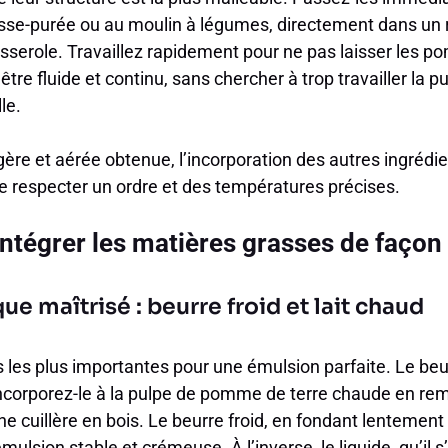
e-purée ou au moulin à légumes, directement dans un r
sserole. Travaillez rapidement pour ne pas laisser les p
 être fluide et continu, sans chercher à trop travailler la p
le.
gère et aérée obtenue, l’incorporation des autres ingrédie
de respecter un ordre et des températures précises.
intégrer les matières grasses de faç
e maîtrisé : beurre froid et lait chaud
s les plus importantes pour une émulsion parfaite. Le beu
Incorporez-le à la pulpe de pomme de terre chaude en r
e cuillère en bois. Le beurre froid, en fondant lentement
mulsion stable et crémeuse. À l’inverse, le liquide, qu’il s