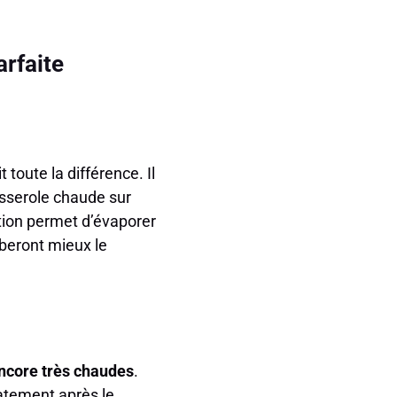
rfaite
toute la différence. Il
asserole chaude sur
tion permet d’évaporer
beront mieux le
ncore très chaudes
.
atement après le