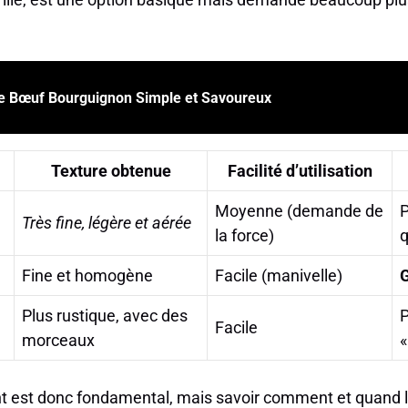
e Bœuf Bourguignon Simple et Savoureux
Texture obtenue
Facilité d’utilisation
Moyenne (demande de
P
Très fine, légère et aérée
la force)
q
Fine et homogène
Facile (manivelle)
G
Plus rustique, avec des
P
Facile
morceaux
«
t est donc fondamental, mais savoir comment et quand l’u