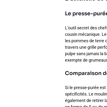
Le presse-purée,
L’outil secret des chef
cousin mécanique. Le m
les pommes de terre cu
travers une grille per
pulpe sans jamais la b
exempte de grumeaux
Comparaison de
Si le presse-purée est
spécificités. Le mouli
également de retirer l
en forme de S ou de g