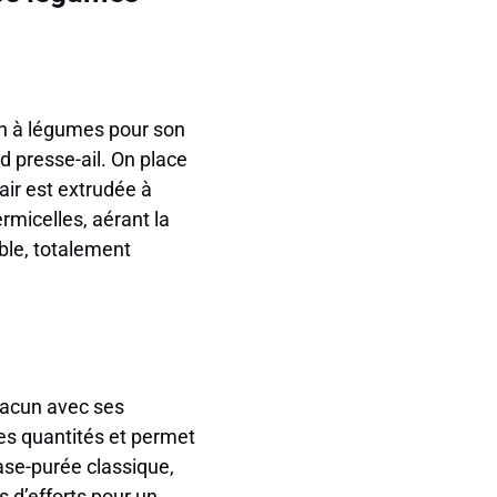
in à légumes pour son
d presse-ail. On place
air est extrudée à
rmicelles, aérant la
ble, totalement
chacun avec ses
des quantités et permet
ase-purée classique,
 d’efforts pour un