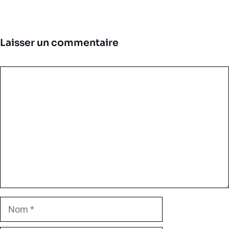
Laisser un commentaire
Commentaire
Nom