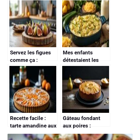
Servez les figues
Mes enfants
comme ça :
détestaient les
l’astuce élégante
courgettes…
qui bluffe vos
jusqu’à ce que je
invités
glisse cet
ingrédient dans
une purée toute
douce
Recette facile :
Gâteau fondant
tarte amandine aux
aux poires :
abricots
dessert gourmand