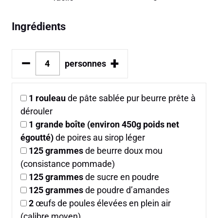
Ingrédients
–
+
personnes
1
rouleau
de pâte sablée pur beurre prête à
dérouler
1
grande boîte (environ 450g poids net
égoutté)
de poires au sirop léger
125
grammes
de beurre doux mou
(consistance pommade)
125
grammes
de sucre en poudre
125
grammes
de poudre d’amandes
2
œufs de poules élevées en plein air
(calibre moyen)