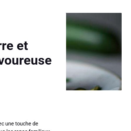
re et
avoureuse
vec une touche de