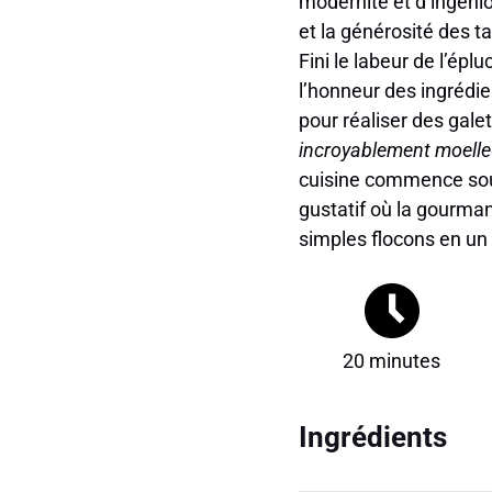
modernité et d’ingéni
et la générosité des t
Fini le labeur de l’épl
l’honneur des ingrédie
pour réaliser des gale
incroyablement moelleu
cuisine commence souve
gustatif où la gourman
simples flocons en un p
20 minutes
Ingrédients