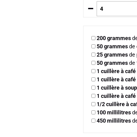
–
200
grammes
de
50
grammes
de 
25
grammes
de 
50
grammes
de 
1
cuillère à café
1
cuillère à café
1
cuillère à sou
1
cuillère à café
1/2
cuillère à ca
100
millilitres
de
450
millilitres
de