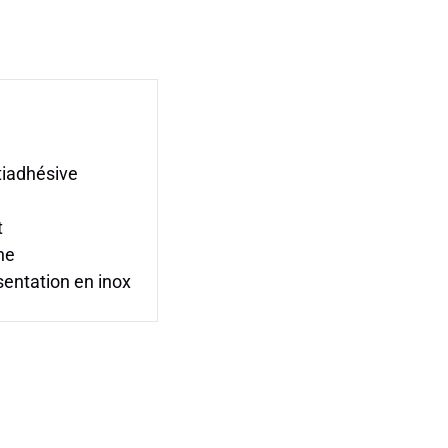
tiadhésive
t
ne
entation en inox