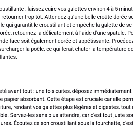
oustillante : laissez cuire vos galettes environ 4 à 5 min
 retourner trop tôt. Attendez qu’une belle croûte dorée s
le qui garantit le croustillant et empêche la galette de se 
orée, retournez-la délicatement à l’aide d’une spatule. P
onde face soit également dorée et appétissante. Procédez
rcharger la poêle, ce qui ferait chuter la température de 
llantes.
èreté avant tout : une fois cuites, déposez immédiatement 
de papier absorbant. Cette étape est cruciale car elle perm
riture, rendant vos galettes plus légères et digestes, tout
le. Servez-les sans plus attendre, car c’est tout juste sor
leures. Écoutez ce son croustillant sous la fourchette, c’e