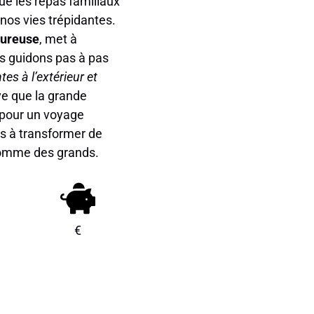
ue les repas familiaux
 nos vies trépidantes.
oureuse
, met à
us guidons pas à pas
tes à l’extérieur et
ve que la grande
s pour un voyage
us à transformer de
s comme des grands.
€