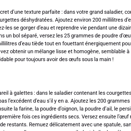
ecret d’une texture parfaite : dans votre grand saladier,
gettes déshydratées. Ajoutez environ 200 millilitres d’e
sez-les se gorger d’eau et reprendre vie pendant une diza
s un bol séparé, versez les 25 grammes de poudre d’œu
lilitres d’eau tiède tout en fouettant énergiquement pour
vez obtenir un mélange lisse et homogène, semblable à 
dable pour toujours avoir des œufs sous la main !
reil à galettes : dans le saladier contenant les courgett
 pas l’excédent d’eau s’il y en a. Ajoutez les 200 gramm
uite la farine, la poudre d’oignon, la poudre d’ail, le persil
remière fois ces ingrédients secs. Versez ensuite l’œuf 
tiède restants. Remuez délicatement avec une spatule, sans 