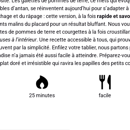
osité. Les galettes de pommes de terre, ce mets qui évoq
ables d’antan, se réinventent aujourd’hui pour s’adapter à
uchage et du râpage : cette version, à la fois
rapide et sav
nts malins du placard pour un résultat bluffant. Nous vo
ttes de pommes de terre et courgettes à la fois
croustillan
ses à l’intérieur
. Une recette accessible à tous, qui prou
nt par la simplicité. Enfilez votre tablier, nous parton
dise n’a jamais été aussi facile à atteindre. Préparez-vo
lat doré et irrésistible qui ravira les papilles des petit
25 minutes
facile