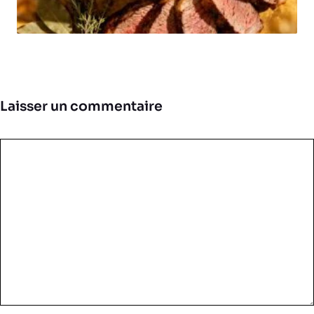
Laisser un commentaire
Commentaire