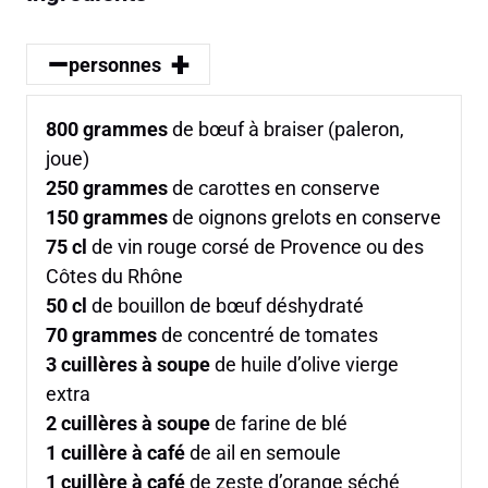
–
+
personnes
800
grammes
de bœuf à braiser (paleron,
joue)
250
grammes
de carottes en conserve
150
grammes
de oignons grelots en conserve
75
cl
de vin rouge corsé de Provence ou des
Côtes du Rhône
50
cl
de bouillon de bœuf déshydraté
70
grammes
de concentré de tomates
3
cuillères à soupe
de huile d’olive vierge
extra
2
cuillères à soupe
de farine de blé
1
cuillère à café
de ail en semoule
1
cuillère à café
de zeste d’orange séché