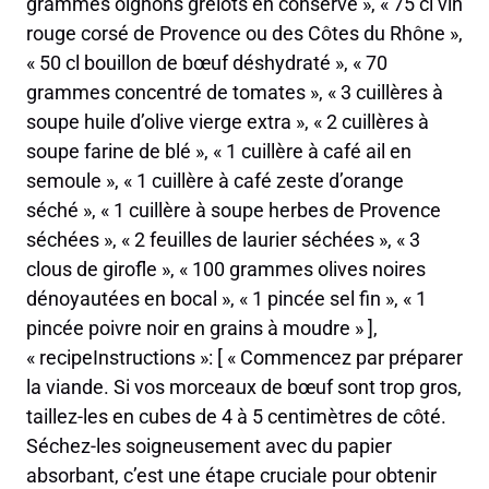
grammes oignons grelots en conserve », « 75 cl vin
rouge corsé de Provence ou des Côtes du Rhône »,
« 50 cl bouillon de bœuf déshydraté », « 70
grammes concentré de tomates », « 3 cuillères à
soupe huile d’olive vierge extra », « 2 cuillères à
soupe farine de blé », « 1 cuillère à café ail en
semoule », « 1 cuillère à café zeste d’orange
séché », « 1 cuillère à soupe herbes de Provence
séchées », « 2 feuilles de laurier séchées », « 3
clous de girofle », « 100 grammes olives noires
dénoyautées en bocal », « 1 pincée sel fin », « 1
pincée poivre noir en grains à moudre » ],
« recipeInstructions »: [ « Commencez par préparer
la viande. Si vos morceaux de bœuf sont trop gros,
taillez-les en cubes de 4 à 5 centimètres de côté.
Séchez-les soigneusement avec du papier
absorbant, c’est une étape cruciale pour obtenir