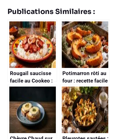
Publications Similaires :
Rougail saucisse
Potimarron rôti au
facile au Cookeo :
four : recette facile
recette rapide et
et savoureuse
savoureuse
Chèvre Chaud sur
Pleurotes sautées :