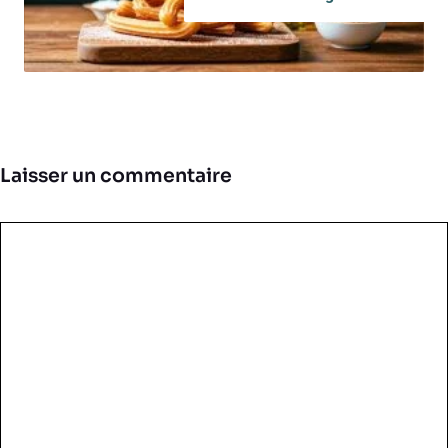
Laisser un commentaire
Commentaire