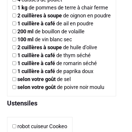
1
kg
de pommes de terre à chair ferme
2
cuillères à soupe
de oignon en poudre
1
cuillère à café
de ail en poudre
200
ml
de bouillon de volaille
100
ml
de vin blanc sec
2
cuillères à soupe
de huile d’olive
1
cuillère à café
de thym séché
1
cuillère à café
de romarin séché
1
cuillère à café
de paprika doux
selon votre goût
de sel
selon votre goût
de poivre noir moulu
Ustensiles
robot cuiseur Cookeo