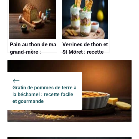
Pain au thon de ma
Verrines de thon et
grand-mère :
St Môret : recette
découvrez la
facile et rapide
recette
authentique
Gratin de pommes de terre à
la béchamel : recette facile
et gourmande