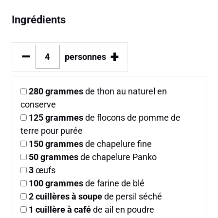
Ingrédients
–
+
personnes
280
grammes
de thon au naturel en
conserve
125
grammes
de flocons de pomme de
terre pour purée
150
grammes
de chapelure fine
50
grammes
de chapelure Panko
3
œufs
100
grammes
de farine de blé
2
cuillères à soupe
de persil séché
1
cuillère à café
de ail en poudre