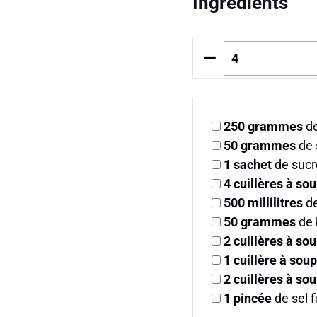
Ingrédients
–
250
grammes
de
50
grammes
de 
1
sachet
de sucre
4
cuillères à so
500
millilitres
de
50
grammes
de 
2
cuillères à so
1
cuillère à sou
2
cuillères à so
1
pincée
de sel f