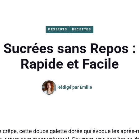
DESSERTS
RECETTES
 Sucrées sans Repos : 
Rapide et Facile
Rédigé par
Émilie
 crêpe, cette douce galette dorée qui évoque les après-m