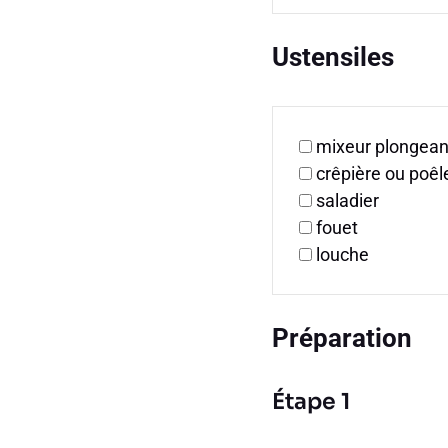
Ustensiles
mixeur plongean
crêpière ou poêl
saladier
fouet
louche
Préparation
Étape 1