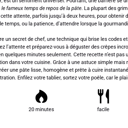
r
, est un sentiment universel. Pourtant, une barrière se 
:
le fameux temps de repos de la pâte
. La plupart des grim
r cette attente, parfois jusqu’à deux heures, pour obtenir 
le temps, ou la patience, d’attendre lorsque la gourmandi
vre un secret de chef, une technique qui brise les codes e
iez l’attente et préparez-vous à déguster des crêpes inc
en quelques minutes seulement. Cette recette n’est pas u
lution dans votre cuisine. Grâce à une astuce simple mai
créer une pâte lisse, homogène et prête à cuire instantané
ration. Enfilez votre tablier, sortez votre poêle, car le pla
20 minutes
facile