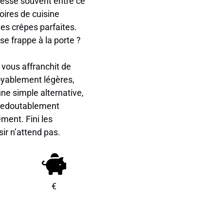
dresse souvent entre ce
oires de cuisine
des crêpes parfaites.
se frappe à la porte ?
t vous affranchit de
royablement légères,
ne simple alternative,
s redoutablement
ment. Fini les
isir n’attend pas.
€