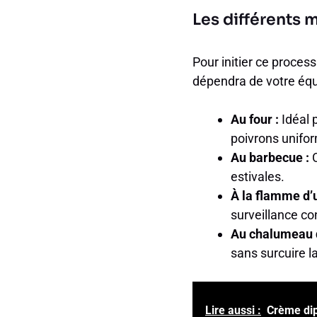
Les différents 
Pour initier ce process
dépendra de votre équ
Au four :
Idéal 
poivrons unifo
Au barbecue :
C
estivales.
À la flamme d’u
surveillance co
Au chalumeau d
sans surcuire la
Lire aussi :
Crème dip