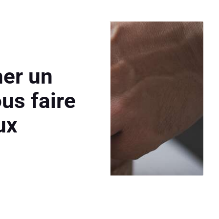
her un
ous faire
ux