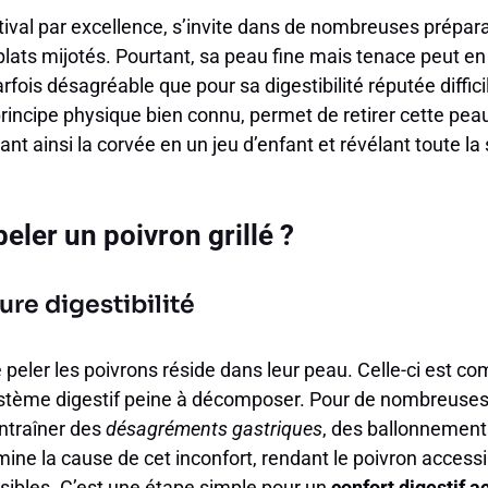
ival par excellence, s’invite dans de nombreuses prépara
lats mijotés. Pourtant, sa peau fine mais tenace peut en
arfois désagréable que pour sa digestibilité réputée diffic
rincipe physique bien connu, permet de retirer cette pea
rmant ainsi la corvée en un jeu d’enfant et révélant toute la
peler un poivron grillé ?
ure digestibilité
e peler les poivrons réside dans leur peau. Celle-ci est c
ystème digestif peine à décomposer. Pour de nombreuses
ntraîner des
désagréments gastriques
, des ballonnements
limine la cause de cet inconfort, rendant le poivron acce
sibles. C’est une étape simple pour un
confort digestif a