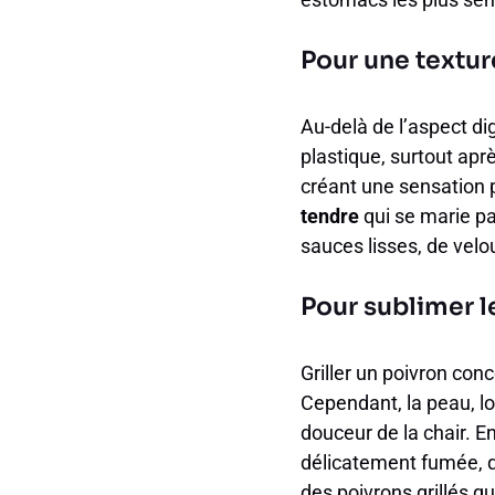
Pour une textur
Au-delà de l’aspect di
plastique, surtout apr
créant une sensation p
tendre
qui se marie pa
sauces lisses, de velo
Pour sublimer l
Griller un poivron co
Cependant, la peau, lo
douceur de la chair. E
délicatement fumée, qu
des poivrons grillés q