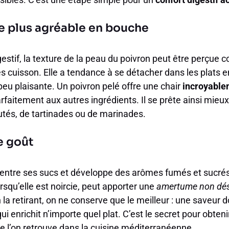
e plus agréable en bouche
gestif, la texture de la peau du poivron peut être perçue 
ès cuisson. Elle a tendance à se détacher dans les plats 
eu plaisante. Un poivron pelé offre une chair
incroyable
rfaitement aux autres ingrédients. Il se prête ainsi mieux
utés, de tartinades ou de marinades.
e goût
ncentre ses sucs et développe des arômes fumés et sucrés
rsqu’elle est noircie, peut apporter une
amertume non dés
n la retirant, on ne conserve que le meilleur : une saveur 
i enrichit n’importe quel plat. C’est le secret pour obten
ue l’on retrouve dans la cuisine méditerranéenne.