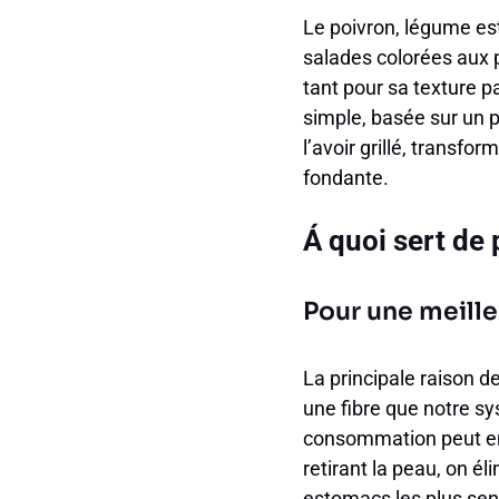
Le poivron, légume est
salades colorées aux p
tant pour sa texture p
simple, basée sur un p
l’avoir grillé, transfo
fondante.
Á quoi sert de 
Pour une meille
La principale raison d
une fibre que notre s
consommation peut e
retirant la peau, on é
estomacs les plus sen