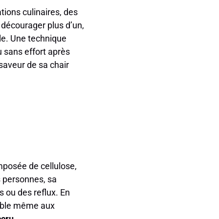
tions culinaires, des
 décourager plus d’un,
ile. Une technique
u sans effort après
 saveur de sa chair
omposée de cellulose,
 personnes, sa
 ou des reflux. En
ssible même aux
ccru
.