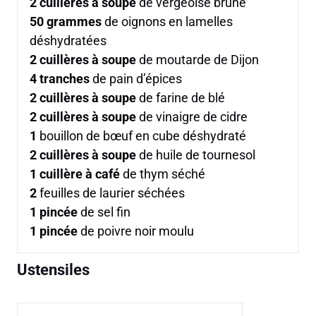
2
cuillères à soupe
de vergeoise brune
50
grammes
de oignons en lamelles
déshydratées
2
cuillères à soupe
de moutarde de Dijon
4
tranches
de pain d’épices
2
cuillères à soupe
de farine de blé
2
cuillères à soupe
de vinaigre de cidre
1
bouillon de bœuf en cube déshydraté
2
cuillères à soupe
de huile de tournesol
1
cuillère à café
de thym séché
2
feuilles de laurier séchées
1
pincée
de sel fin
1
pincée
de poivre noir moulu
Ustensiles