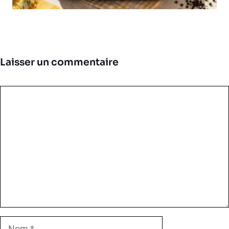
Laisser un commentaire
Commentaire
Nom