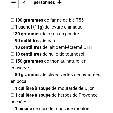
–
+
personnes
180
grammes
de farine de blé T55
1
sachet (11g)
de levure chimique
30
grammes
de œufs en poudre
90
millilitres
de eau
10
centilitres
de lait demi-écrémé UHT
10
centilitres
de huile de tournesol
150
grammes
de thon au naturel en
conserve
80
grammes
de olives vertes dénoyautées
en bocal
1
cuillère à soupe
de moutarde de Dijon
1
cuillère à soupe
de herbes de Provence
séchées
1
pincée
de noix de muscade moulue