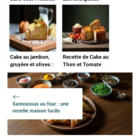
rapide et
moelleux :
savoureuse
irrésistible et facile
Cake au jambon,
Recette de Cake au
gruyère et olives :
Thon et Tomate
recette savoureuse
Samoussas au four : une
recette maison facile