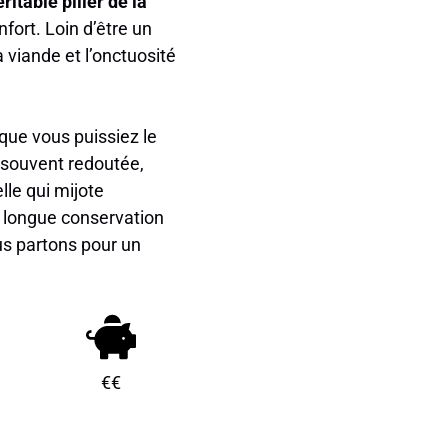
ritable pilier de la
onfort. Loin d’être un
a viande et l’onctuosité
que vous puissiez le
 souvent redoutée,
elle qui mijote
 longue conservation
ous partons pour un
€€