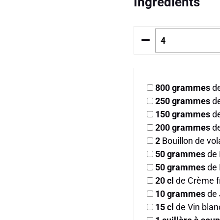
Ingrédients
–
800
grammes
de
250
grammes
de
150
grammes
de
200
grammes
de
2
Bouillon de vol
50
grammes
de 
50
grammes
de 
20
cl
de Crème f
10
grammes
de 
15
cl
de Vin blanc