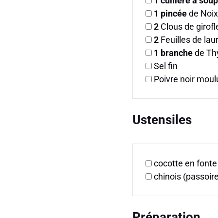
1
cuillère à sou
1
pincée
de Noi
2
Clous de girofl
2
Feuilles de lau
1
branche
de Th
Sel fin
Poivre noir moul
Ustensiles
cocotte en fonte
chinois (passoir
Préparation