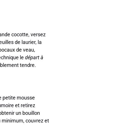
rande cocotte, versez
uilles de laurier, la
 bocaux de veau,
echnique le
départ à
yablement tendre.
ne petite mousse
moire et retirez
 obtenir un bouillon
 au minimum, couvrez et