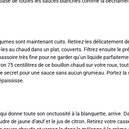
 base de toutes les sauces blanches comme la béchamel 
gumes sont maintenant cuits. Retirez-les délicatement de 
les au chaud dans un plat, couverts. Filtrez ensuite le pré
passoire très fine pour ne garder qu’un liquide parfaitem
n 75 centilitres de ce bouillon chaud sur votre roux, tou
 le secret pour une sauce sans aucun grumeau. Portez la 
 épaississe.
e qui donne toute son onctuosité à la blanquette, arrive. 
udre de jaune d’œuf et le jus de citron. Retirez votre cas