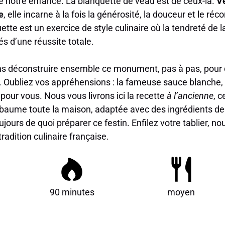
e notre enfance. La blanquette de veau est de ceux-là.
Vé
e
, elle incarne à la fois la générosité, la douceur et le réc
ette est un exercice de style culinaire où la tendreté de l
és d’une réussite totale.
ons déconstruire ensemble ce monument, pas à pas, pour 
n. Oubliez vos appréhensions : la fameuse sauce blanche,
 pour vous. Nous vous livrons ici la recette
à l’ancienne
, c
baume toute la maison, adaptée avec des ingrédients de
jours de quoi préparer ce festin. Enfilez votre tablier, n
radition culinaire française.
90 minutes
moyen