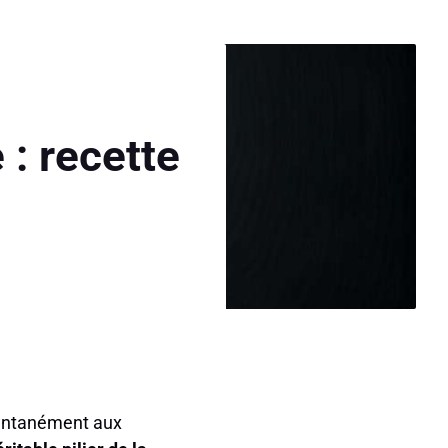
 : recette
stantanément aux