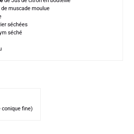
pe
de Jus de citron en bouteille
x de muscade moulue
e
rier séchées
ym séché
u
e conique fine)