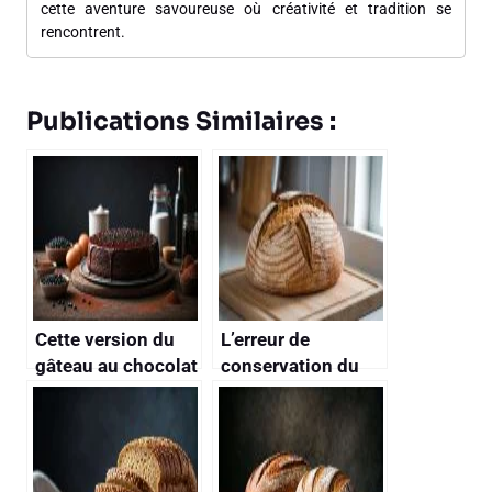
cette aventure savoureuse où créativité et tradition se
rencontrent.
Publications Similaires :
Cette version du
L’erreur de
gâteau au chocolat
conservation du
sans farine, avec
pain qui le fait
des haricots noirs,
rassir deux fois
est si bluffante que
plus vite
personne ne