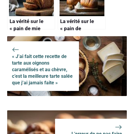
devine l’ingrédient
secret
La vérité sur le
La vérité sur le
« pain de mie
« pain de
complet » : il n’est
campagne »
pas toujours plus
industriel : il est
intéressant
souvent bien loin
« J’ai fait cette recette de
nutritionnellement
de l’authentique
tarte aux oignons
caramélisés et au chèvre,
c’est la meilleure tarte salée
que j’ai jamais faite »
L’erreur de ne pas faire